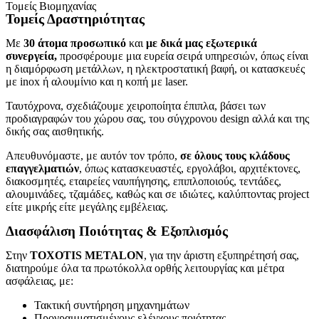
Τομείς Βιομηχανίας
Τομείς Δραστηριότητας
Με
30 άτομα προσωπικό
και
με δικά μας
εξωτερικά
συνεργεία,
προσφέρουμε μια ευρεία σειρά υπηρεσιών, όπως είναι
η διαμόρφωση μετάλλων, η ηλεκτροστατική βαφή, οι κατασκευές
με inox ή αλουμίνιο και η κοπή με laser.
Ταυτόχρονα, σχεδιάζουμε χειροποίητα έπιπλα, βάσει των
προδιαγραφών του χώρου σας, του σύγχρονου design αλλά και της
δικής σας αισθητικής.
Απευθυνόμαστε, με αυτόν τον τρόπο,
σε όλους τους κλάδους
επαγγελματιών
, όπως κατασκευαστές, εργολάβοι, αρχιτέκτονες,
διακοσμητές, εταιρείες ναυπήγησης, επιπλοποιούς, τεντάδες,
αλουμινάδες, τζαμάδες, καθώς και σε ιδιώτες, καλύπτοντας project
είτε μικρής είτε μεγάλης εμβέλειας.
Διασφάλιση Ποιότητας & Εξοπλισμός
Στην
TOXOTIS METALON
, για την άριστη εξυπηρέτησή σας,
διατηρούμε όλα τα πρωτόκολλα ορθής λειτουργίας και μέτρα
ασφάλειας, με:
Τακτική συντήρηση μηχανημάτων
Προγραμματισμένους ελέγχους ποιότητας