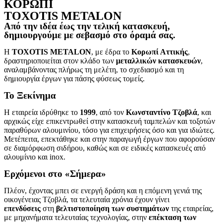
ΚΟΡΩΠΙ
TOXOTIS METALON
Από την ιδέα έως την τελική κατασκευή,
δημιουργούμε με σεβασμό στο όραμά σας.
Η
TOXOTIS METALON
, με έδρα το
Κορωπί Αττικής
,
δραστηριοποιείται στον κλάδο των
μεταλλικών κατασκευών
,
αναλαμβάνοντας πλήρως τη μελέτη, το σχεδιασμό και τη
δημιουργία έργων για πάσης φύσεως τομείς.
Το Ξεκίνημα
Η εταιρεία ιδρύθηκε το
1999
, από τον
Κωνσταντίνο Τζοβλά
, και
αρχικώς είχε επικεντρωθεί στην κατασκευή ταμπελών και τοξοτών
παραθύρων αλουμινίου, τόσο για επιχειρήσεις όσο και για ιδιώτες.
Μετέπειτα, επεκτάθηκε και στην παραγωγή έργων που αφορούσαν
σε διαμόρφωση σιδήρου, καθώς και σε ειδικές κατασκευές από
αλουμίνιο και inox.
Ερχόμενοι στο «Σήμερα»
Πλέον, έχοντας μπει σε ενεργή δράση και η επόμενη γενιά της
οικογένειας Τζοβλά, τα τελευταία χρόνια έχουν γίνει
επενδύσεις
στη
βελτιστοποίηση των συστημάτων
της εταιρείας,
με μηχανήματα τελευταίας τεχνολογίας, στην
επέκταση των