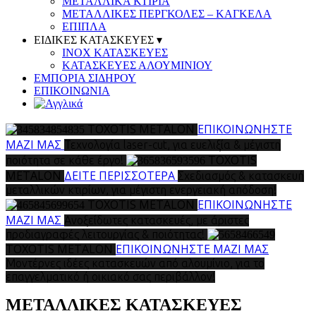
ΜΕΤΑΛΛΙΚΑ ΚΤΙΡΙΑ
ΜΕΤΑΛΛΙΚΕΣ ΠΕΡΓΚΟΛΕΣ – ΚΑΓΚΕΛΑ
ΕΠΙΠΛΑ
ΕΙΔΙΚΕΣ ΚΑΤΑΣΚΕΥΕΣ ▾
INOX ΚΑΤΑΣΚΕΥΕΣ
ΚΑΤΑΣΚΕΥΕΣ ΑΛΟΥΜΙΝΙΟΥ
ΕΜΠΟΡΙΑ ΣΙΔΗΡΟΥ
ΕΠΙΚΟΙΝΩΝΙΑ
TOXOTIS METALON
ΕΠΙΚΟΙΝΩΝΗΣΤΕ
ΜΑΖΙ ΜΑΣ
Τεχνολογία laser-cut, για ευελιξία & μέγιστη
TOXOTIS
ποιότητα σε κάθε έργο!
METALON
ΔΕΙΤΕ ΠΕΡΙΣΣΟΤΕΡΑ
Σχεδιασμός & κατασκευή
μεταλλικών κτιρίων, για μέγιστη ενεργειακή απόδοση!
TOXOTIS METALON
ΕΠΙΚΟΙΝΩΝΗΣΤΕ
ΜΑΖΙ ΜΑΣ
Ανοξείδωτες κατασκευές, με άριστες
προδιαγραφές λειτουργίας & ποιότητας!
TOXOTIS METALON
ΕΠΙΚΟΙΝΩΝΗΣΤΕ ΜΑΖΙ ΜΑΣ
Μοντέρνες ιδέες κατασκευών από αλουμίνιο, για το
επαγγελματικό ή οικιακό σας περιβάλλον!
ΜΕΤΑΛΛΙΚΕΣ ΚΑΤΑΣΚΕΥΕΣ